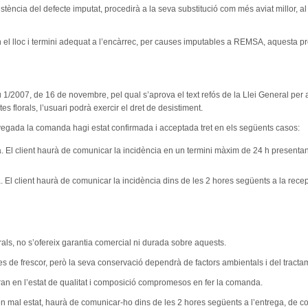
tència del defecte imputat, procedirà a la seva substitució com més aviat millor,
 el lloc i termini adequat a l’encàrrec, per causes imputables a REMSA, aquesta p
u 1/2007, de 16 de novembre, pel qual s’aprova el text refós de la Llei General per 
 florals, l’usuari podrà exercir el dret de desistiment.
 vegada la comanda hagi estat confirmada i acceptada tret en els següents casos:
sa. El client haurà de comunicar la incidència en un termini màxim de 24 h presenta
. El client haurà de comunicar la incidència dins de les 2 hores següents a la rec
rals, no s’ofereix garantia comercial ni durada sobre aquests.
s de frescor, però la seva conservació dependrà de factors ambientals i del tractame
ran en l’estat de qualitat i composició compromesos en fer la comanda.
 en mal estat, haurà de comunicar-ho dins de les 2 hores següents a l’entrega, de c