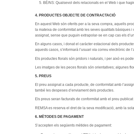
BÉ/NS: Qualsevol dels relacionats en el Web i que hagin
4. PRODUCTES OBJECTE DE CONTRACTACIÓ
En aquest Web són oferits per a la seva compra, aquells produ
la mateixa de conformitat amb les seves qualitats bàsiques i 
assignat, sense que puguin extrapolar-se en cap cas els d’un
En alguns casos, i donat el caràcter estacional dels product
aquests casos, s’informarà l’usuari via correu electrònic de l
Els productes florals són pridors i naturals, i per això es po
Les imatges de les peces florals són orientatives; algunes flo
5. PREUS
El preu assignat a cada producte, de conformitat amb l’assig
també les despeses d’enviament dels productes.
Els preus seran facturats de conformitat amb el preu publicat
REMSA es reserva el dret de la seva modificació, amb la sola
6. MÈTODES DE PAGAMENT
S’accepten els següents mètides de pagament: