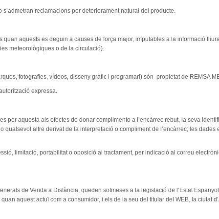
no s’admetran reclamacions per deteriorament natural del producte.
an aquests es deguin a causes de força major, imputables a la informació lliurada
cies meteorològiques o de la circulació).
 marques, fotografies, vídeos, disseny gràfic i programari) són propietat de REMS
autorització expressa.
des per aquesta als efectes de donar complimento a l’encàrrec rebut, la seva identific
 qualsevol altre derivat de la interpretació o compliment de l’encàrrec; les dades 
ssió, limitació, portabilitat o oposició al tractament, per indicació al correu electrò
nerals de Venda a Distància, queden sotmeses a la legislació de l’Estat Espanyol i
i quan aquest actuï com a consumidor, i els de la seu del titular del WEB, la ciutat 