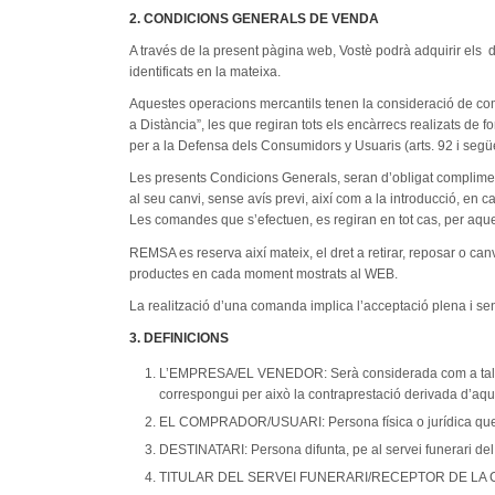
2. CONDICIONS GENERALS DE VENDA
A través de la present pàgina web, Vostè podrà adquirir el
identificats en la mateixa.
Aquestes operacions mercantils tenen la consideració de co
a Distància”, les que regiran tots els encàrrecs realizats de 
per a la Defensa dels Consumidors y Usuaris (arts. 92 i següent
Les presents Condicions Generals, seran d’obligat compliment 
al seu canvi, sense avís previ, així com a la introducció, en 
Les comandes que s’efectuen, es regiran en tot cas, per aque
REMSA es reserva així mateix, el dret a retirar, reposar o c
productes en cada moment mostrats al WEB.
La realització d’una comanda implica l’acceptació plena i s
3. DEFINICIONS
L’EMPRESA/EL VENEDOR: Serà considerada com a tal, RE
correspongui per això la contraprestació derivada d’aqu
EL COMPRADOR/USUARI: Persona física o jurídica que so
DESTINATARI: Persona difunta, pe al servei funerari del q
TITULAR DEL SERVEI FUNERARI/RECEPTOR DE LA COMANDA: 