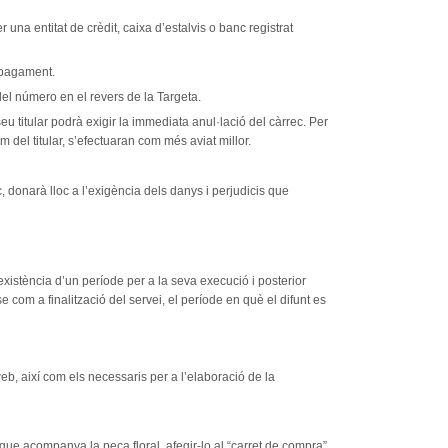
na entitat de crèdit, caixa d’estalvis o banc registrat
e pagament.
del número en el revers de la Targeta.
 titular podrà exigir la immediata anul·lació del càrrec. Per
del titular, s’efectuaran com més aviat millor.
 donarà lloc a l’exigència dels danys i perjudicis que
existència d’un període per a la seva execució i posterior
e com a finalització del servei, el període en què el difunt es
web, així com els necessaris per a l’elaboració de la
ç que acompanya la peça floral, afegir-lo al “carret de compra”