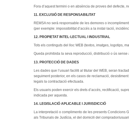
Fora d’aquest termini o en absència de proves del defecte, 
11. EXCLUSIÓ DE RESPONSABILITAT
REMSA no serà responsable de les demores o incompliments qu
(per exemple: impossibilitat d’accés a la instal·lació, incidèn
12. PROPIETAT INTEL·LECTUAL I INDUSTRIAL
Tots els continguts del lloc WEB (textos, imatges, logotips,
Queda prohibida la seva reproducció, distribució o ús sense 
13. PROTECCIÓ DE DADES
Les dades que l’usuari faciliti al titular del WEB, seran tracta
seguiment posterior, en els casos de reclamació, desistiment o
legals la contractació efectuada.
Els usuaris poden exercir els drets d’accés, rectificació, supre
indicada per aquesta.
14. LEGISLACIÓ APLICABLE I JURISDICCIÓ
La interpretació o complimento de les presents Condicions Ge
als Tribunals de Justícia, el del domicili del comprador/usuar