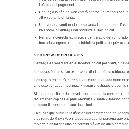
i efectuar el pagament.
L’enllaç a la pàgina web estarà operatiu durant els següe
altre cop amb el Tanatori.
Una vegada confirmada la comanda i el pagament, l’usuari 
l’elaboració i entrega del producte al lloc indicat.
Per a una correcta facturació i identificació del comprad
tractades segons el que estableix la política de privacitat 
8. ENTREGA DE PRODUCTES
L’entrega es realitzarà en el tanatori indicat pel client, dins d
Les peces florals seran exposades dind del túmul refrigerat 
L’entrega s’entendrà correctament complimentada quan el produ
a l’efecte per aquell, pel mateix usuari si estigués present o
Si la persona titular del servei i receptora de la comanda, n
reclamar en cap cas el preu abonat; així mateix, tampoc podr
disposar lliurement del seu destí final.
En el cas que s’iniciï a instàncies del comprador o del recep
electrònic de REMSA, en la que aparegui la persona que entreg
remetre’s en tot cas dins del termini màxim de dues hores de