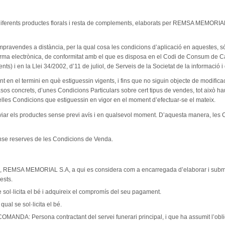
s diferents productes florals i resta de complements, elaborats per REMSA MEMOR
mpravendes a distància, per la qual cosa les condicions d’aplicació en aquestes
forma electrònica, de conformitat amb el que es disposa en el Codi de Consum de Cat
s) i en la Llei 34/2002, d’11 de juliol, de Serveis de la Societat de la informació i
en el termini en què estiguessin vigents, i fins que no siguin objecte de modifica
casos concrets, d’unes Condicions Particulars sobre cert tipus de vendes, tot això ha
lles Condicions que estiguessin en vigor en el moment d’efectuar-se el mateix.
anviar els productes sense previ avís i en qualsevol moment. D’aquesta manera, les
ense reserves de les Condicions de Venda.
MSA MEMORIAL S.A, a qui es considera com a encarregada d’elaborar i subminist
ests.
l·licita el bé i adquireix el compromís del seu pagament.
ual se sol·licita el bé.
Persona contractant del servei funerari principal, i que ha assumit l’obligac