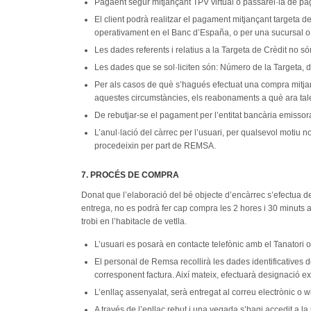
Pagaent segur mitjançant TPV virtual o passarel·la de pa
El client podrà realitzar el pagament mitjançant targeta d
operativament en el Banc d’España, o per una sucursal o f
Les dades referents i relatius a la Targeta de Crèdit no s
Les dades que se sol·liciten són: Número de la Targeta, da
Per als casos de què s’hagués efectuat una compra mitjanç
aquestes circumstàncies, els reabonaments a què ara tales 
De rebutjar-se el pagament per l’entitat bancària emissor
L’anul·lació del càrrec per l’usuari, per qualsevol motiu 
procedeixin per part de REMSA.
7. PROCÉS DE COMPRA
Donat que l’elaboració del bé objecte d’encàrrec s’efectua de 
entrega, no es podrà fer cap compra les 2 hores i 30 minuts ant
trobi en l’habitacle de vetlla.
L’usuari es posarà en contacte telefònic amb el Tanatori on
El personal de Remsa recollirà les dades identificatives de
corresponent factura. Així mateix, efectuarà designació e
L’enllaç assenyalat, serà entregat al correu electrònic o wh
A través de l’enllaç rebut i una vegada s’hagi accedit a la