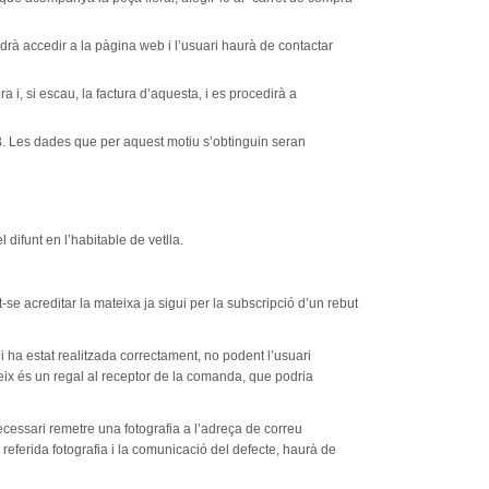
rà accedir a la pàgina web i l’usuari haurà de contactar
i, si escau, la factura d’aquesta, i es procedirà a
EB. Les dades que per aquest motiu s’obtinguin seran
l difunt en l’habitable de vetlla.
se acreditar la mateixa ja sigui per la subscripció d’un rebut
i ha estat realitzada correctament, no podent l’usuari
eix és un regal al receptor de la comanda, que podria
ecessari remetre una fotografia a l’adreça de correu
eferida fotografia i la comunicació del defecte, haurà de