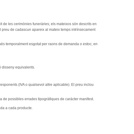
t de les cerimònies funeràries; els mateixos són descrits en
. El preu de cadascun apareix al mateix temps intrínsecament
tigués temporalment esgotat per raons de demanda o estoc; en
i disseny equivalents.
sponents (IVA o qualsevol altre aplicable). El preu inclou
na de possibles errades tipogràfiques de caràcter manifest.
ada a cada producte.