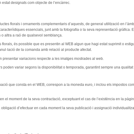
 estat designats com objecte de l’encàrrec.
ctes florals i ornaments complementaris d’aquests, de general utilització en l’àmbi
característiques essencials, junt amb la fotografia o la seva representació gràfica
 o altra a raó de qualsevol semblança.
es florals, és possible que es presentin al WEB algun que hagi estat suprimit o es
’anul·lació de la comanda amb relació al producte afectat.
den presentar variacions respecte a les imatges mostrades al web.
rs poden variar segons la disponibilitat o temporada, garantint sempre una qualitat 
nació que consta en el WEB, correspon a la moneda euro, i inclou els impostos corre
 en el moment de la seva contractació, exceptuant el cas de l’existència en la pàgi
 obligació d’efectuar en cada moment la seva publicació i assignació individualitz