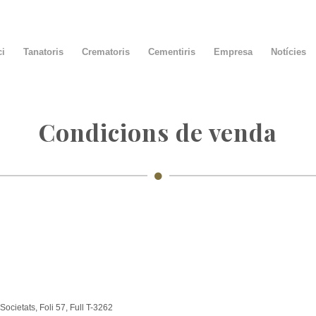
ci
Tanatoris
Crematoris
Cementiris
Empresa
Notícies
Condicions de venda
ocietats, Foli 57, Full T-3262