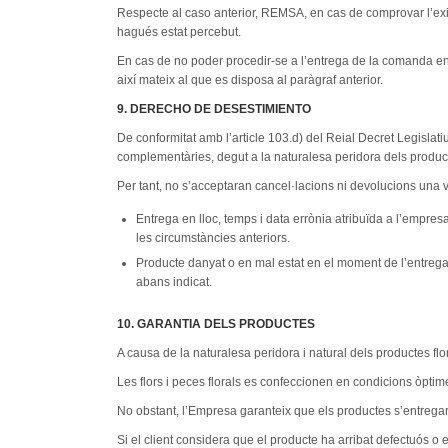
Respecte al caso anterior, REMSA, en cas de comprovar l’exis
hagués estat percebut.
En cas de no poder procedir-se a l’entrega de la comanda en
així mateix al que es disposa al paràgraf anterior.
9. DERECHO DE DESESTIMIENTO
De conformitat amb l’article 103.d) del Reial Decret Legislati
complementàries, degut a la naturalesa peridora dels productes
Per tant, no s’acceptaran cancel·lacions ni devolucions una
Entrega en lloc, temps i data errònia atribuïda a l’empre
les circumstàncies anteriors.
Producte danyat o en mal estat en el moment de l’entrega
abans indicat.
10. GARANTIA DELS PRODUCTES
A causa de la naturalesa peridora i natural dels productes flo
Les flors i peces florals es confeccionen en condicions òptime
No obstant, l’Empresa garanteix que els productes s’entrega
Si el client considera que el producte ha arribat defectuós o