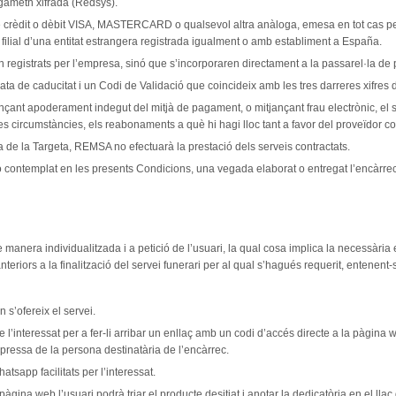
gametn xifrada (Redsys).
e crèdit o dèbit VISA, MASTERCARD o qualsevol altra anàloga, emesa en tot cas per u
ilial d’una entitat estrangera registrada igualment o amb establiment a España.
ón registrats per l’empresa, sinó que s’incorporaren directament a la passarel·la d
ta de caducitat i un Codi de Validació que coincideix amb les tres darreres xifres 
ant apoderament indegut del mitjà de pagament, o mitjançant frau electrònic, el seu
circumstàncies, els reabonaments a què hi hagi lloc tant a favor del proveïdor com 
a de la Targeta, REMSA no efectuarà la prestació dels serveis contractats.
no contemplat en les presents Condicions, una vegada elaborat o entregat l’encàrrec,
manera individualitzada i a petició de l’usuari, la qual cosa implica la necessària 
eriors a la finalització del servei funerari per al qual s’hagués requerit, entenent-s
 s’ofereix el servei.
 l’interessat per a fer-li arribar un enllaç amb un codi d’accés directe a la pàgina 
xpressa de la persona destinatària de l’encàrrec.
atsapp facilitats per l’interessat.
 pàgina web l’usuari podrà triar el producte desitjat i anotar la dedicatòria en el lla