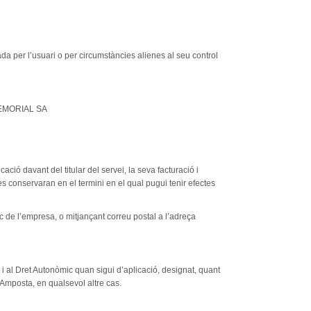
 per l’usuari o per circumstàncies alienes al seu control
A MEMORIAL SA
ació davant del titular del servei, la seva facturació i
es conservaran en el termini en el qual pugui tenir efectes
nic de l’empresa, o mitjançant correu postal a l’adreça
 al Dret Autonòmic quan sigui d’aplicació, designat, quant
d’Amposta, en qualsevol altre cas.