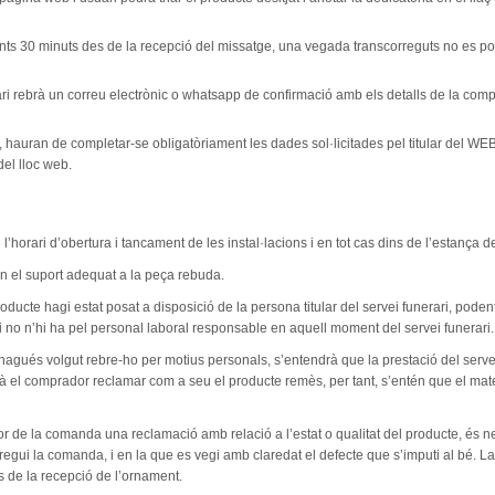
nts 30 minuts des de la recepció del missatge, una vegada transcorreguts no es pod
rebrà un correu electrònic o whatsapp de confirmació amb els detalls de la compra 
or, hauran de completar-se obligatòriament les dades sol·licitades pel titular del W
del lloc web.
e l’horari d’obertura i tancament de les instal·lacions i en tot cas dins de l’estança de
en el suport adequat a la peça rebuda.
cte hagi estat posat a disposició de la persona titular del servei funerari, podent-
 si no n’hi ha pel personal laboral responsable en aquell moment del servei funerari.
o hagués volgut rebre-ho per motius personals, s’entendrà que la prestació del serve
à el comprador reclamar com a seu el producte remès, per tant, s’entén que el mat
tor de la comanda una reclamació amb relació a l’estat o qualitat del producte, és n
ui la comanda, i en la que es vegi amb claredat el defecte que s’imputi al bé. La r
s de la recepció de l’ornament.