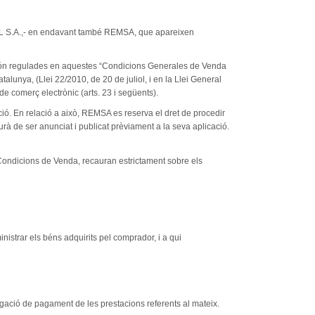
IAL S.A.,- en endavant també REMSA, que apareixen
, són regulades en aquestes “Condicions Generales de Venda
alunya, (Llei 22/2010, de 20 de juliol, i en la Llei General
 de comerç electrònic (arts. 23 i següents).
ció. En relació a això, REMSA es reserva el dret de procedir
urà de ser anunciat i publicat prèviament a la seva aplicació.
 Condicions de Venda, recauran estrictament sobre els
rar els béns adquirits pel comprador, i a qui
ió de pagament de les prestacions referents al mateix.