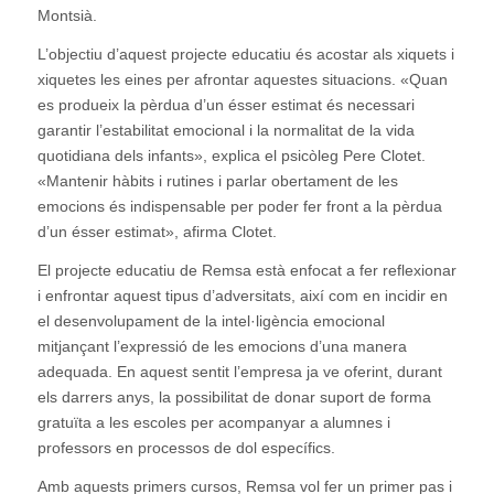
Montsià.
L’objectiu d’aquest projecte educatiu és acostar als xiquets i
xiquetes les eines per afrontar aquestes situacions. «Quan
es produeix la pèrdua d’un ésser estimat és necessari
garantir l’estabilitat emocional i la normalitat de la vida
quotidiana dels infants», explica el psicòleg Pere Clotet.
«Mantenir hàbits i rutines i parlar obertament de les
emocions és indispensable per poder fer front a la pèrdua
d’un ésser estimat», afirma Clotet.
El projecte educatiu de Remsa està enfocat a fer reflexionar
i enfrontar aquest tipus d’adversitats, així com en incidir en
el desenvolupament de la intel·ligència emocional
mitjançant l’expressió de les emocions d’una manera
adequada. En aquest sentit l’empresa ja ve oferint, durant
els darrers anys, la possibilitat de donar suport de forma
gratuïta a les escoles per acompanyar a alumnes i
professors en processos de dol específics.
Amb aquests primers cursos, Remsa vol fer un primer pas i