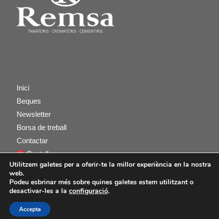
Inici
Beques
Newsletter
Borsa de treball
Contactar
Castellano
Utilitzem galetes per a oferir-te la millor experiència en la nostra
web.
Podeu esbrinar més sobre quines galetes estem utilitzant o
desactivar-les a la
configuració
.
Accepta
© Copyright -
Remsa Memorial
-