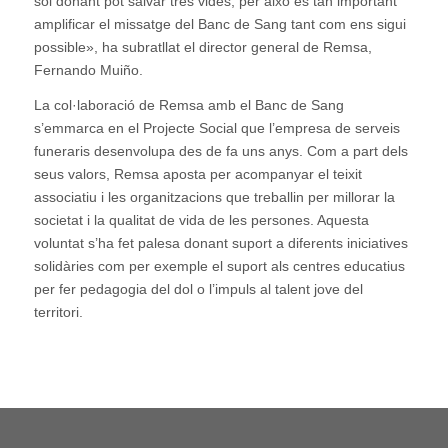
sol donant pot salvar tres vides, per això és tan important
amplificar el missatge del Banc de Sang tant com ens sigui
possible», ha subratllat el director general de Remsa,
Fernando Muiño.
La col·laboració de Remsa amb el Banc de Sang
s’emmarca en el Projecte Social que l’empresa de serveis
funeraris desenvolupa des de fa uns anys. Com a part dels
seus valors, Remsa aposta per acompanyar el teixit
associatiu i les organitzacions que treballin per millorar la
societat i la qualitat de vida de les persones. Aquesta
voluntat s’ha fet palesa donant suport a diferents iniciatives
solidàries com per exemple el suport als centres educatius
per fer pedagogia del dol o l’impuls al talent jove del
territori.