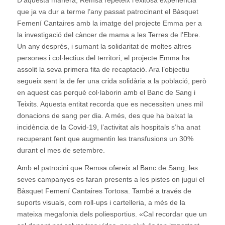
D’aquesta manera, Remsa repeteix l’exitosa experiència
que ja va dur a terme l’any passat patrocinant el Bàsquet
Femení Cantaires amb la imatge del projecte Emma per a
la investigació del càncer de mama a les Terres de l’Ebre.
Un any després, i sumant la solidaritat de moltes altres
persones i col·lectius del territori, el projecte Emma ha
assolit la seva primera fita de recaptació. Ara l’objectiu
segueix sent la de fer una crida solidària a la població, però
en aquest cas perquè col·laborin amb el Banc de Sang i
Teixits. Aquesta entitat recorda que es necessiten unes mil
donacions de sang per dia. A més, des que ha baixat la
incidència de la Covid-19, l’activitat als hospitals s’ha anat
recuperant fent que augmentin les transfusions un 30%
durant el mes de setembre.
Amb el patrocini que Remsa ofereix al Banc de Sang, les
seves campanyes es faran presents a les pistes on jugui el
Bàsquet Femení Cantaires Tortosa. També a través de
suports visuals, com roll-ups i cartelleria, a més de la
mateixa megafonia dels poliesportius. «Cal recordar que un